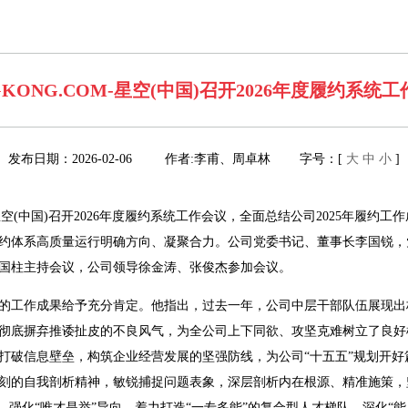
GKONG.COM-星空(中国)召开2026年度履约系统
发布日期：2026-02-06 作者:李甫、周卓林 字号：[
大
中
小
]
OM-星空(中国)召开2026年度履约系统工作会议，全面总结公司2025年履
司履约体系高质量运行明确方向、凝聚合力。公司党委书记、董事长李国锐
国柱主持会议，公司领导徐金涛、张俊杰参加会议。
取得的工作成果给予充分肯定。他指出，过去一年，公司中层干部队伍展现
彻底摒弃推诿扯皮的不良风气，为全公司上下同欲、攻坚克难树立了良好榜
打破信息壁垒，构筑企业经营发展的坚强防线，为公司“十五五”规划开好
刻的自我剖析精神，敏锐捕捉问题表象，深层剖析内在根源、精准施策，
，强化“唯才是举”导向，着力打造“一专多能”的复合型人才梯队。深化“